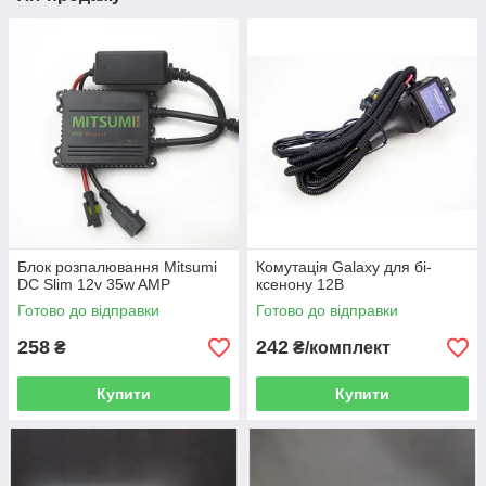
Блок розпалювання Mitsumi
Комутація Galaxy для бі-
DC Slim 12v 35w AMP
ксенону 12В
Готово до відправки
Готово до відправки
258
242
₴
₴/комплект
Купити
Купити