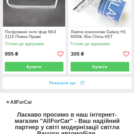
Поліроване скло фар ВАЗ
Лампа ксенонова Galaxy H1
2115 Повна Праве
6000k 35w China KET
Готово до відправки
Готово до відправки
995
305
₴
₴
Купити
Купити
Показати ще
⭐️ AllForCar
Ласкаво просимо в наш інтернет-
магазин "
AllForCar
" - Ваш надійний
партнер у світі модернізації світла
Вашого автомобіля.