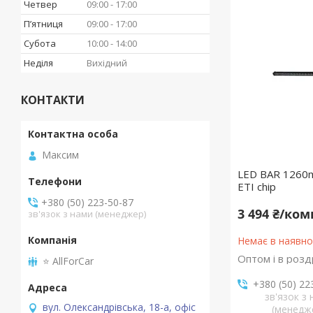
Четвер
09:00
17:00
Пʼятниця
09:00
17:00
Субота
10:00
14:00
Неділя
Вихідний
КОНТАКТИ
Максим
LED BAR 1260
ETI chip
+380 (50) 223-50-87
3 494 ₴/ко
зв'язок з нами (менеджер)
Немає в наявно
Оптом і в розд
⭐️ AllForCar
+380 (50) 22
зв'язок з
вул. Олександрівська, 18-а, офіс
(менедж