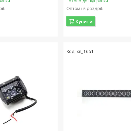
равки
Готово до відправки
ріб
Оптом і в роздріб
Купити
xn_1651