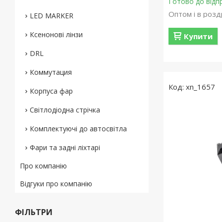
Готово до відп
Оптом і в розд
LED MARKER
Ксенонові лінзи
Купити
DRL
Коммутация
xn_1657
Корпуса фар
Світлодіодна стрічка
Комплектуючі до автосвітла
Фари та задні ліхтарі
Про компанію
Відгуки про компанію
ФІЛЬТРИ