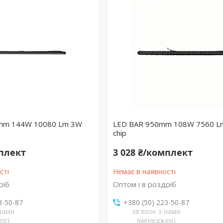
mm 144W 10080 Lm 3W
LED BAR 950mm 108W 7560 L
chip
мплект
3 028 ₴/комплект
сті
Немає в наявності
ріб
Оптом і в роздріб
3-50-87
+380 (50) 223-50-87
 нами
зв'язок з нами
ер)
(менеджер)