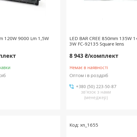
m 120W 9000 Lm 1,5W
LED BAR CREE 850mm 135W 1
3W FC-92135 Square lens
мплект
8 943 ₴/комплект
равки
Немає в наявності
ріб
Оптом і в роздріб
+380 (50) 223-50-87
зв'язок з нами
(менеджер)
xn_1655