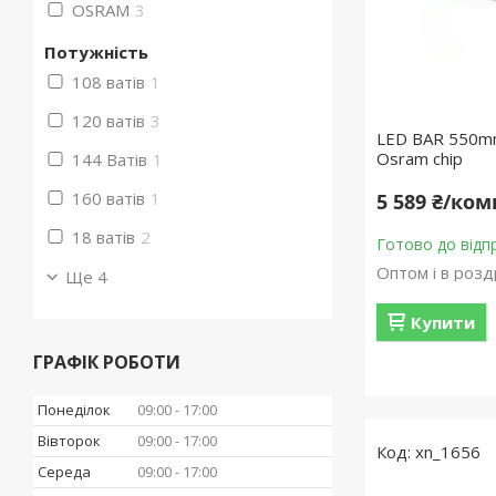
OSRAM
3
Потужність
108 ватів
1
120 ватів
3
LED BAR 550m
Osram chip
144 Ватів
1
160 ватів
1
5 589 ₴/ко
18 ватів
2
Готово до відп
Оптом і в розд
Ще 4
Купити
ГРАФІК РОБОТИ
Понеділок
09:00
17:00
Вівторок
09:00
17:00
xn_1656
Середа
09:00
17:00