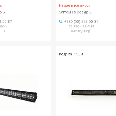
сті
Немає в наявності
ріб
Оптом і в роздріб
3-50-87
+380 (50) 223-50-87
 нами
зв'язок з нами
ер)
(менеджер)
xn_1538