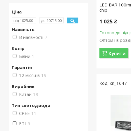
LED BAR 100m
chip
Ціна
1 025 ₴
Наявність
Готово до відп
В наявності
7
Оптом і в розд
Колір
Купити
Білий
1
Гарантія
12 місяців
19
xn_1647
Виробник
Китай
19
Тип светодиода
CREE
11
ETI
5