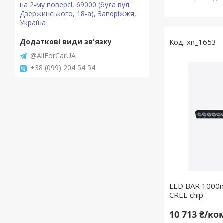
на 2-му поверсі, 69000 (була вул.
Дзержинського, 18-а), Запоріжжя,
Україна
xn_1653
@AllForCarUA
+38 (099) 204 54 54
LED BAR 1000
CREE chip
10 713 ₴/к