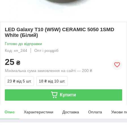
LED Galaxy T10 (W5W) CERAMIC 5050 1SMD
White (Білий)
Готово до відправки
Код: xn_244
Опт і роздріб
25
₴
Мінімальна сума замовлення на сайті — 200 ₴
23 ₴
від 5 шт.
18 ₴
від 10 шт.
Купити
Опис
Характеристики
Доставка
Оплата
Умови п