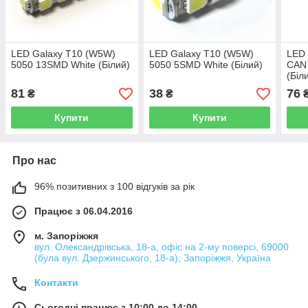
LED Galaxy T10 (W5W)
LED Galaxy T10 (W5W)
LED 
5050 13SMD White (Білий)
5050 5SMD White (Білий)
CAN
(Біл
81
38
76
₴
₴
Купити
Купити
Про нас
96% позитивних з 100 відгуків за рік
Працює з 06.04.2016
м. Запоріжжя
вул. Олександрівська, 18-а, офіс на 2-му поверсі, 69000
(була вул. Дзержинського, 18-а), Запоріжжя, Україна
Контакти
Сьогодні працює з 10:00 до 14:00