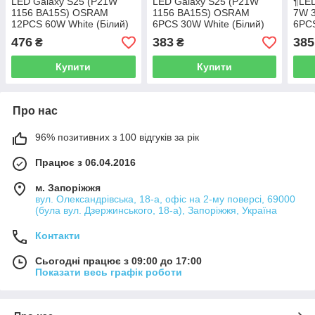
LED Galaxy S25 (P21W
LED Galaxy S25 (P21W
¶LED
1156 BA15S) OSRAM
1156 BA15S) OSRAM
7W 
12PCS 60W White (Білий)
6PCS 30W White (Білий)
6PCS
Silver shape
Сріб
476
383
385
₴
₴
Купити
Купити
Про нас
96% позитивних з 100 відгуків за рік
Працює з 06.04.2016
м. Запоріжжя
вул. Олександрівська, 18-а, офіс на 2-му поверсі, 69000
(була вул. Дзержинського, 18-а), Запоріжжя, Україна
Контакти
Сьогодні працює з 09:00 до 17:00
Показати весь графік роботи