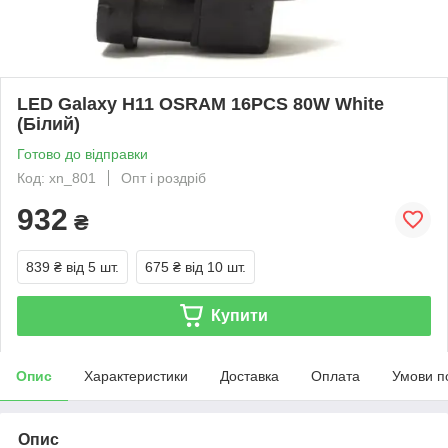
LED Galaxy H11 OSRAM 16PCS 80W White
(Білий)
Готово до відправки
Код: xn_801
Опт і роздріб
932
₴
839 ₴
від 5 шт.
675 ₴
від 10 шт.
Купити
Опис
Характеристики
Доставка
Оплата
Умови п
Опис