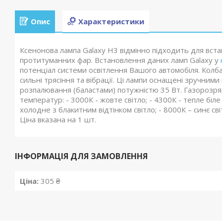
Опис
Характеристики
Ксенонова лампа Galaxy H3 відмінно підходить для встан
протитуманних фар. Встановлення даних ламп Galaxy у
потенціал системи освітлення Вашого автомобіля. Колб
сильні трясіння та вібрації. Ці лампи оснащені зручним
розпалювання (баластами) потужністю 35 Вт. Газорозря
температур: - 3000К - жовте світло; - 4300К - тепле біле 
холодне з блакитним відтінком світло; - 8000К – синє с
Ціна вказана на 1 шт.
ІНФОРМАЦІЯ ДЛЯ ЗАМОВЛЕННЯ
Ціна:
305 ₴