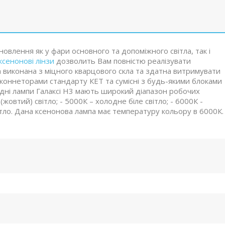
овлення як у фари основного та допоміжного світла, так і
ксенонові лінзи
дозволить Вам повністю реалізувати
а виконана з міцного кварцового скла та здатна витримувати
и коннеторами стандарту КЕТ та сумісні з будь-якими блоками
дні лампи Галаксі H3 мають широкий діапазон робочих
(жовтий) світло; - 5000К – холодне біле світло; - 6000К -
вітло. Дана ксенонова лампа має температуру кольору в 6000К.