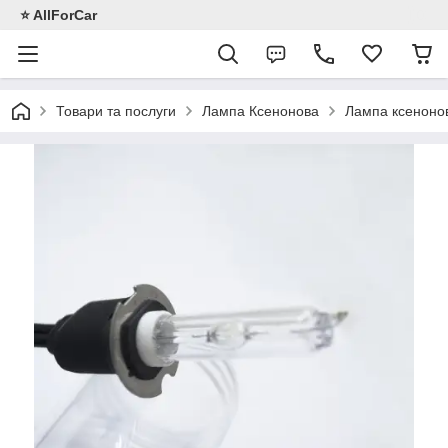
⭐️ AllForCar
Товари та послуги
Лампа Ксенонова
Лампа ксеноно