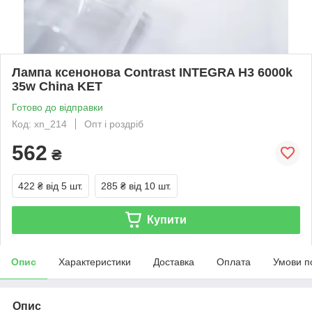
Лампа ксенонова Contrast INTEGRA H3 6000k
35w China KET
Готово до відправки
Код: xn_214
Опт і роздріб
562
₴
422 ₴
від 5 шт.
285 ₴
від 10 шт.
Купити
Опис
Характеристики
Доставка
Оплата
Умови п
Опис