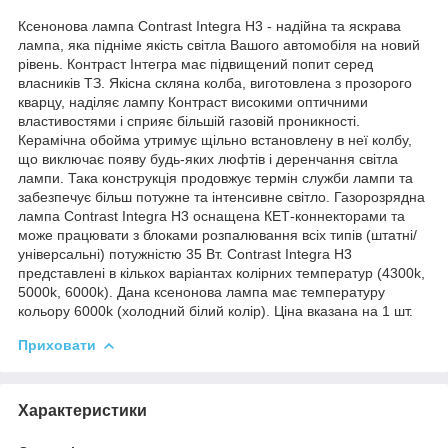
Ксенонова лампа Contrast Integra H3 - надійна та яскрава
лампа, яка підніме якість світла Вашого автомобіля на новий
рівень. Контраст Інтегра має підвищений попит серед
власників ТЗ. Якісна скляна колба, виготовлена з прозорого
кварцу, наділяє лампу Контраст високими оптичними
властивостями і сприяє більшій газовій проникності.
Керамічна обойма утримує щільно встановлену в неї колбу,
що виключає появу будь-яких люфтів і деренчання світла
лампи. Така конструкція продовжує термін служби лампи та
забезпечує більш потужне та інтенсивне світло. Газорозрядна
лампа Contrast Integra H3 оснащена КЕТ-коннекторами та
може працювати з блоками розпалювання всіх типів (штатні/
універсальні) потужністю 35 Вт. Contrast Integra H3
представлені в кількох варіантах колірних температур (4300k,
5000k, 6000k). Дана ксенонова лампа має температуру
кольору 6000k (холодний білий колір). Ціна вказана на 1 шт.
Приховати
Характеристики