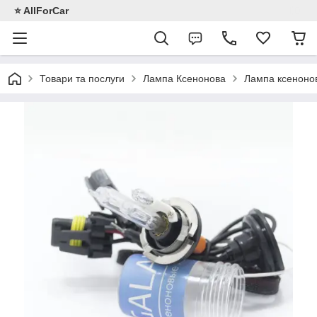
⭐️ AllForCar
Товари та послуги
Лампа Ксенонова
Лампа ксенонов