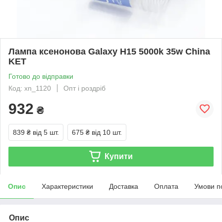
Лампа ксенонова Galaxy H15 5000k 35w China
KET
Готово до відправки
Код: xn_1120
Опт і роздріб
932
₴
839 ₴
від 5 шт.
675 ₴
від 10 шт.
Купити
Опис
Характеристики
Доставка
Оплата
Умови п
Опис