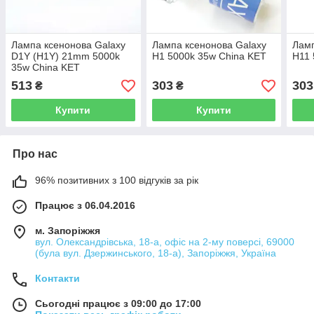
Лампа ксенонова Galaxy
Лампа ксенонова Galaxy
Ламп
D1Y (H1Y) 21mm 5000k
H1 5000k 35w China KET
H11 
35w China KET
513
303
303
₴
₴
Купити
Купити
Про нас
96% позитивних з 100 відгуків за рік
Працює з 06.04.2016
м. Запоріжжя
вул. Олександрівська, 18-а, офіс на 2-му поверсі, 69000
(була вул. Дзержинського, 18-а), Запоріжжя, Україна
Контакти
Сьогодні працює з 09:00 до 17:00