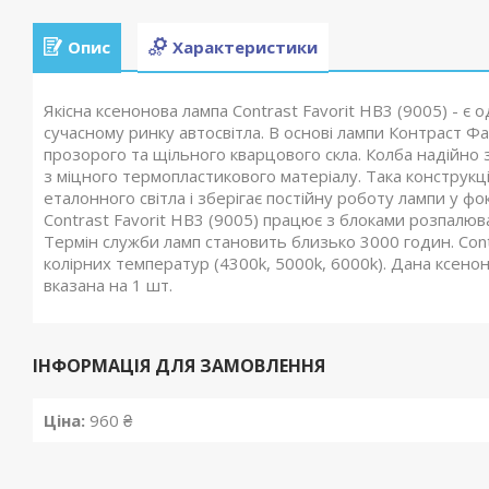
Опис
Характеристики
Якісна ксенонова лампа Contrast Favorit HB3 (9005) - є
сучасному ринку автосвітла. В основі лампи Контраст Фа
прозорого та щільного кварцового скла. Колба надійно 
з міцного термопластикового матеріалу. Така конструкц
еталонного світла і зберігає постійну роботу лампи у фо
Contrast Favorit HB3 (9005) працює з блоками розпалюван
Термін служби ламп становить близько 3000 годин. Cont
колірних температур (4300k, 5000k, 6000k). Дана ксенон
вказана на 1 шт.
ІНФОРМАЦІЯ ДЛЯ ЗАМОВЛЕННЯ
Ціна:
960 ₴