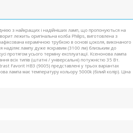
 однією з найкращих і надійніших ламп, що пропонуються на
ворит лежить оригінальна колба Philips, виготовлена з
зафіксована керамічною трубкою в основі цоколя, виконаного
ія наділяє лампу дуже яскравим (3100 лм) близьким до
кусі протягом усього терміну експлуатації. Ксенонова лампа
ня всіх типів (штатні / універсальні) потужністю 35 Вт.
rast Favorit HB3 (9005) представлені у трьох варіантах
ова лампа має температуру кольору 5000k (білий колір). Ціна