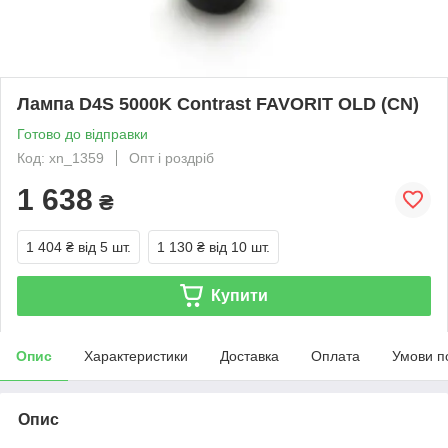
Лампа D4S 5000K Contrast FAVORIT OLD (CN)
Готово до відправки
Код: xn_1359
Опт і роздріб
1 638
₴
1 404 ₴
від 5 шт.
1 130 ₴
від 10 шт.
Купити
Опис
Характеристики
Доставка
Оплата
Умови п
Опис