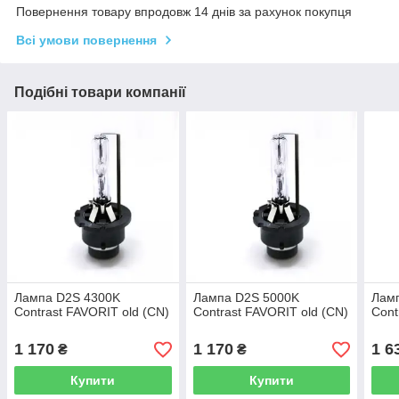
Повернення товару впродовж 14 днів за рахунок покупця
Всі умови повернення
Подібні товари компанії
Лампа D2S 4300K
Лампа D2S 5000K
Лам
Contrast FAVORIT old (CN)
Contrast FAVORIT old (CN)
Cont
1 170
1 170
1 6
₴
₴
Купити
Купити