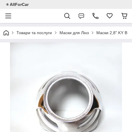
⭐️ AllForCar
Товари та послуги
Маски для Лінз
Маски 2,8" KY B