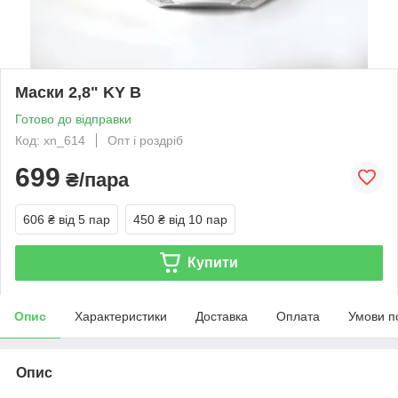
Маски 2,8" KY B
Готово до відправки
Код: xn_614
Опт і роздріб
699
₴/пара
606 ₴
від 5 пар
450 ₴
від 10 пар
Купити
Опис
Характеристики
Доставка
Оплата
Умови п
Опис