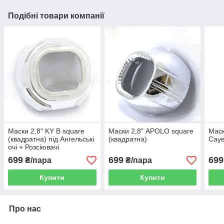
Подібні товари компанії
Маски 2,8" KY B square
Маски 2,8" APOLO square
Маск
(квадратна) під Ангельські
(квадратна)
Cay
очі + Розсіювачі
699
699
699
₴/пара
₴/пара
Купити
Купити
Про нас