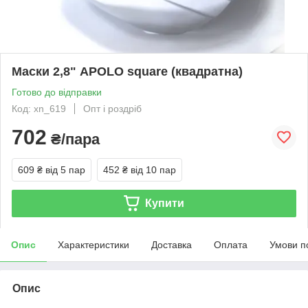
Маски 2,8" APOLO square (квадратна)
Готово до відправки
Код: xn_619
Опт і роздріб
702
₴/пара
609 ₴
від 5 пар
452 ₴
від 10 пар
Купити
Опис
Характеристики
Доставка
Оплата
Умови п
Опис