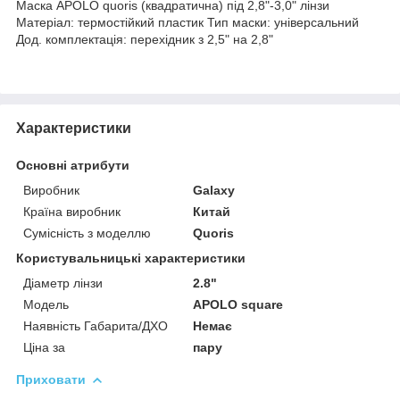
Маска APOLO quoris (квадратична) під 2,8"-3,0" лінзи
Матеріал: термостійкий пластик Тип маски: універсальний
Дод. комплектація: перехідник з 2,5" на 2,8"
Характеристики
Основні атрибути
Виробник
Galaxy
Країна виробник
Китай
Сумісність з моделлю
Quoris
Користувальницькі характеристики
Діаметр лінзи
2.8"
Мoдель
APOLO square
Наявність Габарита/ДХО
Немає
Ціна за
пару
Приховати