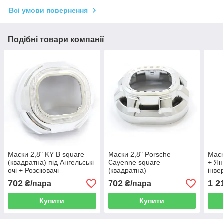
Всі умови повернення
Подібні товари компанії
Маски 2,8" KY B square
Маски 2,8" Porsche
Маск
(квадратна) під Ангельські
Cayenne square
+ Ян
очі + Розсіювачі
(квадратна)
інве
702
702
1 2
₴/пара
₴/пара
Купити
Купити