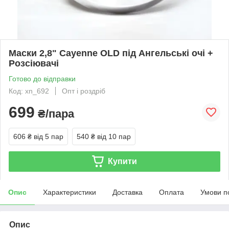
Маски 2,8" Cayenne OLD під Ангельські очі +
Розсіювачі
Готово до відправки
Код: xn_692
Опт і роздріб
699
₴/пара
606 ₴
від 5 пар
540 ₴
від 10 пар
Купити
Опис
Характеристики
Доставка
Оплата
Умови п
Опис