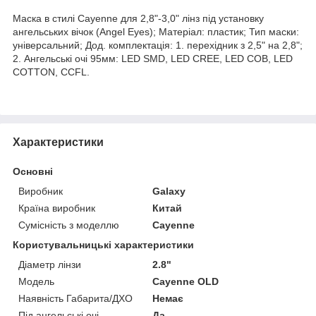
Маска в стилі Cayenne для 2,8"-3,0" лінз під установку
ангельських вічок (Angel Eyes); Матеріал: пластик; Тип маски:
універсальний; Дод. комплектація: 1. перехідник з 2,5" на 2,8";
2. Ангельські очі 95мм: LED SMD, LED CREE, LED COB, LED
COTTON, CCFL.
Характеристики
Основні
Виробник
Galaxy
Країна виробник
Китай
Сумісність з моделлю
Cayenne
Користувальницькі характеристики
Діаметр лінзи
2.8"
Мoдель
Cayenne OLD
Наявність Габарита/ДХО
Немає
Під ангельські очі
Да