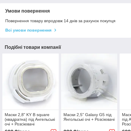
Умови повернення
Повернення товару впродовж 14 днів за рахунок покупця
Всі умови повернення
Подібні товари компанії
Маски 2,8" KY B square
Маски 2,5" Galaxy G5 під
Маск
(квадратна) під Ангельські
Янгольські очі + Розсіювачі
під 
очі + Розсіювачі
Розс