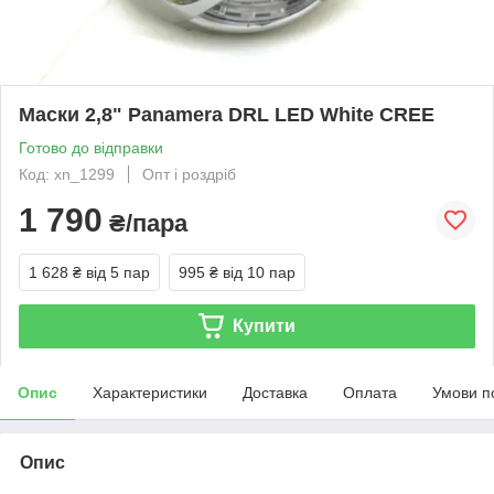
Маски 2,8" Panamera DRL LED White CREE
Готово до відправки
Код: xn_1299
Опт і роздріб
1 790
₴/пара
1 628 ₴
від 5 пар
995 ₴
від 10 пар
Купити
Опис
Характеристики
Доставка
Оплата
Умови п
Опис