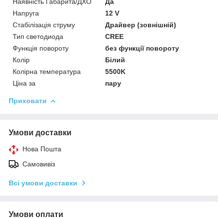
Наявність Габарита/ДХО
Да
Напруга
12 V
Стабілізація струму
Драйвер (зовнішній)
Тип светодиода
CREE
Функція повороту
без функції повороту
Колір
Білий
Колірна температура
5500K
Ціна за
пару
Приховати
Умови доставки
Нова Пошта
Самовивіз
Всі умови доставки
Умови оплати