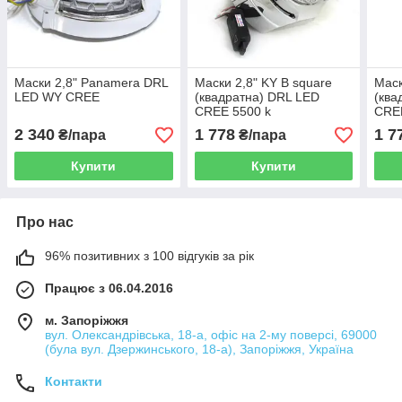
Маски 2,8" Panamera DRL
Маски 2,8" KY B square
Маск
LED WY CREE
(квадратна) DRL LED
(ква
CREE 5500 k
CRE
2 340
1 778
1 7
₴/пара
₴/пара
Купити
Купити
Про нас
96% позитивних з 100 відгуків за рік
Працює з 06.04.2016
м. Запоріжжя
вул. Олександрівська, 18-а, офіс на 2-му поверсі, 69000
(була вул. Дзержинського, 18-а), Запоріжжя, Україна
Контакти