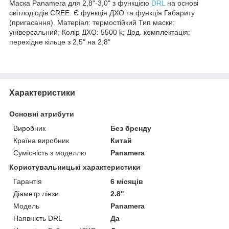
Маска Panamera для 2,8"-3,0" з функцією
DRL
на основі
світлодіодів CREE. Є функція ДХО та функція Габариту
(пригасання). Матеріал: термостійкий Тип маски:
універсальний; Колір ДХО: 5500 k; Дод. комплектація:
перехідне кільце з 2,5" на 2,8"
Характеристики
Основні атрибути
Виробник
Без бренду
Країна виробник
Китай
Сумісність з моделлю
Panamera
Користувальницькі характеристики
Гарантія
6 місяців
Діаметр лінзи
2.8"
Мoдель
Panamera
Наявність DRL
Да