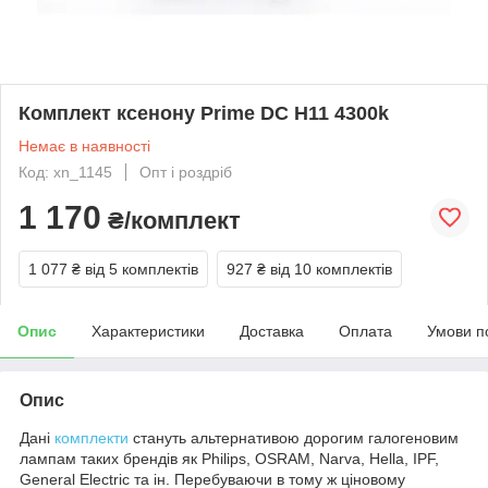
Комплект ксенону Prime DC H11 4300k
Немає в наявності
Код: xn_1145
Опт і роздріб
1 170
₴/комплект
1 077 ₴
від 5 комплектів
927 ₴
від 10 комплектів
Опис
Характеристики
Доставка
Оплата
Умови п
Опис
Дані
комплекти
стануть альтернативою дорогим галогеновим
лампам таких брендів як Philips, OSRAM, Narva, Hella, IPF,
General Electric та ін. Перебуваючи в тому ж ціновому