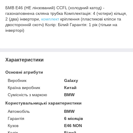
БМВ Е46 (НЕ лінзований) CCFL (холодний катод) -
газонаповнена скляна трубка Комплектація: 4 (чотири) кільця,
2 (два) інвертори,
комплект
кріплення (пластикові кліпси та
двосторонній скотч) Колір: Білий Гарантія: 1 рік (тільки на
інверторі)
Характеристики
Основні атрибути
Виробник
Galaxy
Країна виробник
Китай
Сумісність з маркою
BMW
Користувальницькі характеристики
Автомобіль
BMW
Гарантія
6 місяців
Кузов
E46 NON
Колір
Білий