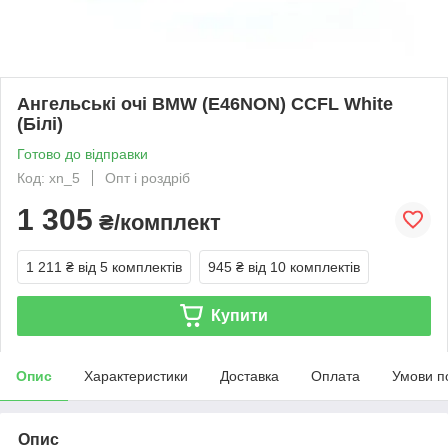
Ангельські очі BMW (E46NON) CCFL White
(Білі)
Готово до відправки
Код: xn_5
Опт і роздріб
1 305
₴/комплект
1 211 ₴
від 5 комплектів
945 ₴
від 10 комплектів
Купити
Опис
Характеристики
Доставка
Оплата
Умови п
Опис