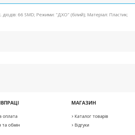
к. діодів: 66 SMD; Режими: "ДХО" (білий); Матеріал: Пластик;
ІВПРАЦІ
МАГАЗИН
а оплата
Каталог товарів
 та обмін
Відгуки