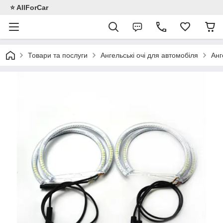
⭐️ AllForCar
Товари та послуги
Ангельські очі для автомобіля
Анг