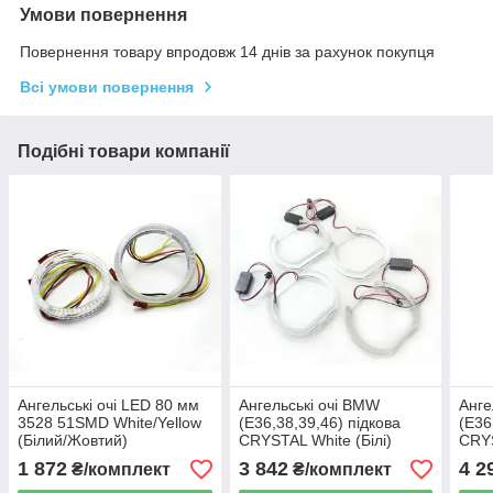
Умови повернення
Повернення товару впродовж 14 днів за рахунок покупця
Всі умови повернення
Подібні товари компанії
Ангельські очі LED 80 мм
Ангельські очі BMW
Анге
3528 51SMD White/Yellow
(E36,38,39,46) підкова
(E36
(Білий/Жовтий)
CRYSTAL White (Білі)
CRYS
(Біл
1 872
3 842
4 2
₴/комплект
₴/комплект