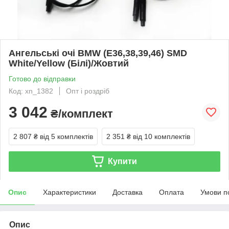
Ангельські очі BMW (E36,38,39,46) SMD
White/Yellow (Білі)/Жовтий
Готово до відправки
Код: xn_1382
Опт і роздріб
3 042
₴/комплект
2 807 ₴
від 5 комплектів
2 351 ₴
від 10 комплектів
Купити
Опис
Характеристики
Доставка
Оплата
Умови п
Опис