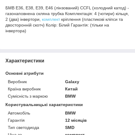
БМВ Е36, Е38, Е39, Е46 (лінзований) CCFL (холодний катод) -
газонаповнена скляна трубка Комплектація: 4 (чотири) кільця,
2 (два) інвертори,
комплект
кріплення (пластикові кліпси та
двосторонній скотч) Колір: Білий Гарантія: (тільки на
інвертора)
Характеристики
Основні атрибути
Виробник
Galaxy
Країна виробник
Китай
Сумісність з маркою
BMW
Користувальницькі характеристики
Автомобіль
BMW
Гарантія
12 місяців
Тип светодиода
SMD
Ціна за
комплект