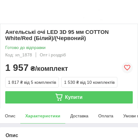
Ангельські очі LED 3D 95 мм COTTON
White/Red (Білий)/(Червоний)
Готово до відправки
Код: xn_1878
Опт і роздріб
1 957
₴/комплект
1 817 ₴
від 5 комплектів
1 530 ₴
від 10 комплектів
Купити
Опис
Характеристики
Доставка
Оплата
Умови 
Опис