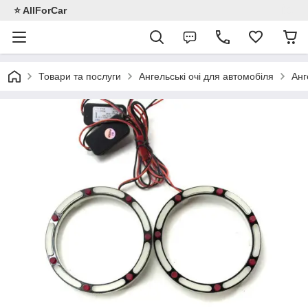
⭐️ AllForCar
Товари та послуги
Ангельські очі для автомобіля
Анг