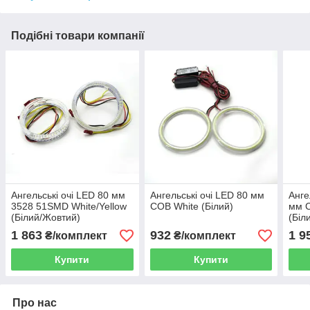
Подібні товари компанії
Ангельські очі LED 80 мм
Ангельські очі LED 80 мм
Анге
3528 51SMD White/Yellow
COB White (Білий)
мм 
(Білий/Жовтий)
(Біл
1 863
932
1 9
₴/комплект
₴/комплект
Купити
Купити
Про нас