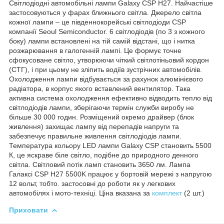
Світлодіодні автомобільні лампи Galaxy CSP H27. Найчастіше
застосовуються у фарах ближнього світла. Джерело світла
кожної лампи – це південнокорейські світлодіоди CSP
компанії Seoul Semiconductor. 6 світлодіодів (по 3 з кожного
боку) лампи встановлені на тій самій відстані, що і нитка
розжарювання в галогенній лампі. Це формує точне
сфокусоване світло, утворюючи чіткий світлотіньовий кордон
(СТГ), і при цьому не зліпить водіїв зустрічних автомобілів.
Охолодження лампи відбувається за рахунок алюмінієвого
радіатора, в корпус якого вставлений вентилятор. Така
активна система охолодження ефективно відводить тепло від
світлодіодів лампи, зберігаючи термін служби виробу не
більше 30 000 годин. Розміщений окремо драйвер (блок
живлення) захищає лампу від перепадів напруги та
забезпечує правильне живлення світлодіодів лампи.
Температура кольору LED лампи Galaxy CSP становить 5500
К, це яскраве біле світло, подібне до природного денного
світла. Світловий потік ламп становить 3650 лм. Лампа
Галаксі CSP H27 5500K працює у бортовій мережі з напругою
12 вольт, тобто. застосовні до роботи як у легкових
автомобілях і мото-техніці. Ціна вказана за
комплект
(2 шт.)
Приховати