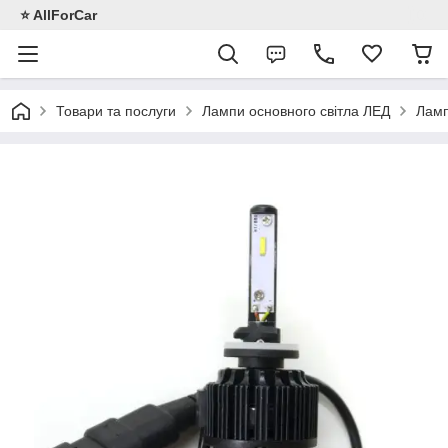
⭐️ AllForCar
Товари та послуги
Лампи основного світла ЛЕД
Ламп