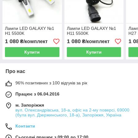
Лампи LED GALAXY №1
Лампи LED GALAXY №1
Лам
H1 5500K
H11 5500K
H27
1 080
1 080
1 0
₴/комплект
₴/комплект
Купити
Купити
Про нас
96% позитивних з 100 відгуків за рік
Працює з 06.04.2016
м. Запоріжжя
вул. Олександрівська, 18-а, офіс на 2-му поверсі, 69000
(була вул. Дзержинського, 18-а), Запоріжжя, Україна
Контакти
Сьогодні працює з 09:00 до 17:00