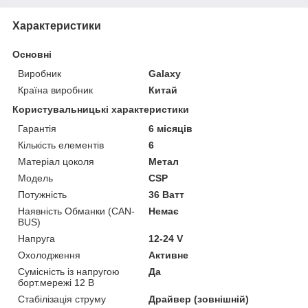
Характеристики
Основні
Виробник
Galaxy
Країна виробник
Китай
Користувальницькі характеристики
Гарантія
6 місяців
Кількість елементів
6
Матеріал цоколя
Метал
Мoдель
CSP
Потужність
36 Ватт
Наявність Обманки (CAN-
Немає
BUS)
Напруга
12-24 V
Охолодження
Активне
Сумісність із напругою
Да
борт.мережі 12 В
Стабілізація струму
Драйвер (зовнішній)