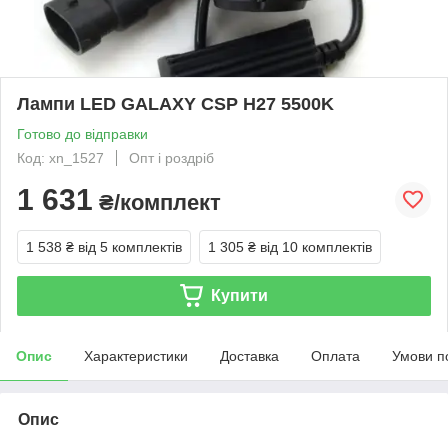
Лампи LED GALAXY CSP H27 5500K
Готово до відправки
Код: xn_1527
Опт і роздріб
1 631
₴/комплект
1 538 ₴
від 5 комплектів
1 305 ₴
від 10 комплектів
Купити
Опис
Характеристики
Доставка
Оплата
Умови п
Опис