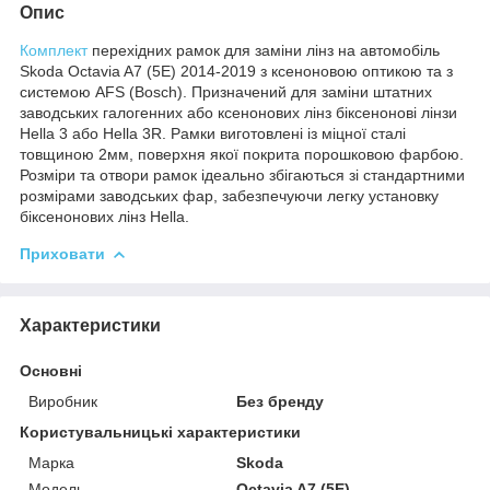
Опис
Комплект
перехідних рамок для заміни лінз на автомобіль
Skoda Octavia A7 (5E) 2014-2019 з ксеноновою оптикою та з
системою AFS (Bosch). Призначений для заміни штатних
заводських галогенних або ксенонових лінз біксенонові лінзи
Hella 3 або Hella 3R. Рамки виготовлені із міцної сталі
товщиною 2мм, поверхня якої покрита порошковою фарбою.
Розміри та отвори рамок ідеально збігаються зі стандартними
розмірами заводських фар, забезпечуючи легку установку
біксенонових лінз Hella.
Приховати
Характеристики
Основні
Виробник
Без бренду
Користувальницькі характеристики
Марка
Skoda
Мoдель
Octavia A7 (5E)