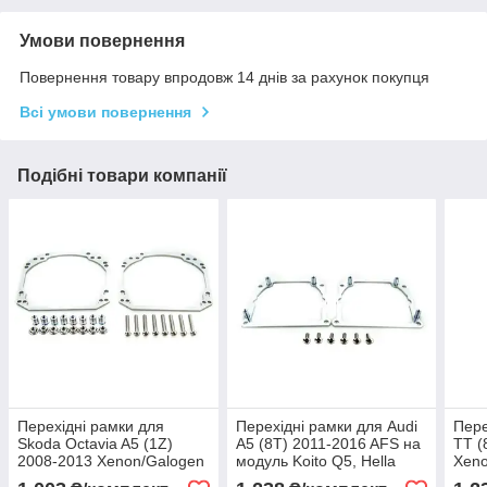
Умови повернення
Повернення товару впродовж 14 днів за рахунок покупця
Всі умови повернення
Подібні товари компанії
Перехідні рамки для
Перехідні рамки для Audi
Пере
Skoda Octavia A5 (1Z)
A5 (8Т) 2011-2016 AFS на
TT (
2008-2013 Xenon/Galogen
модуль Koito Q5, Hella
Xeno
на модуль Hella 3/3R
3/3R (22506)
3/3R