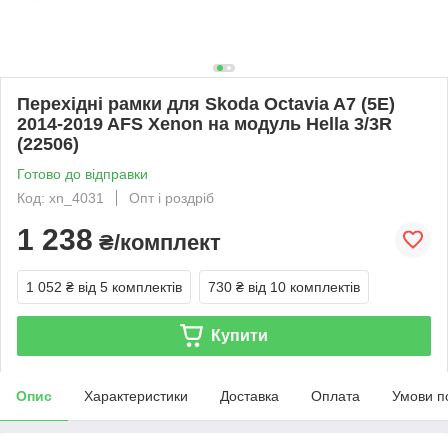
Перехідні рамки для Skoda Octavia A7 (5E)
2014-2019 AFS Xenon на модуль Hella 3/3R
(22506)
Готово до відправки
Код: xn_4031
Опт і роздріб
1 238
₴/комплект
1 052 ₴
від 5 комплектів
730 ₴
від 10 комплектів
Купити
Опис
Характеристики
Доставка
Оплата
Умови п