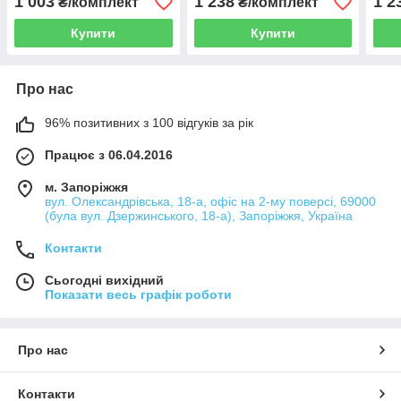
1 003
1 238
1 2
₴/комплект
₴/комплект
(22501)
Купити
Купити
Про нас
96% позитивних з 100 відгуків за рік
Працює з 06.04.2016
м. Запоріжжя
вул. Олександрівська, 18-а, офіс на 2-му поверсі, 69000
(була вул. Дзержинського, 18-а), Запоріжжя, Україна
Контакти
Сьогодні вихідний
Показати весь графік роботи
Про нас
Контакти