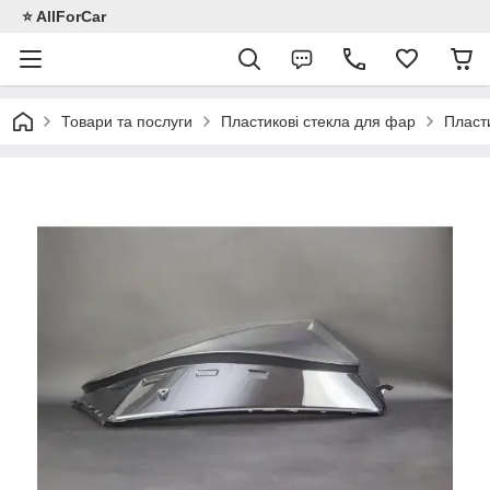
⭐️ AllForCar
Товари та послуги
Пластикові стекла для фар
Пласт