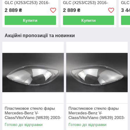
GLC (X253/С253) 2016-
GLC (X253/С253) 2016-
GLC 
2019 ліве (водійське)
2019 праве (пасажирське)
2022
2 889
2 889
3 4
₴
₴
Купити
Купити
Акційні пропозиції та новинки
Пластиковое стекло фары
Пластиковое стекло фары
Mercedes-Benz V-
Mercedes-Benz V-
Class/Vito/Viano (W639) 2003-
Class/Vito/Viano (W639) 2003-
2010 левое (водительское)
2010 правое (пассажирское)
Готово до відправки
Готово до відправки