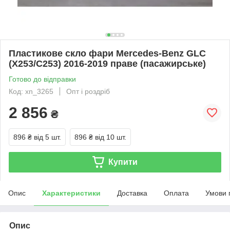
Пластикове скло фари Mercedes-Benz GLC
(X253/С253) 2016-2019 праве (пасажирське)
Готово до відправки
Код: xn_3265
Опт і роздріб
2 856
₴
896 ₴
від 5 шт.
896 ₴
від 10 шт.
Купити
Опис
Характеристики
Доставка
Оплата
Умови 
Опис