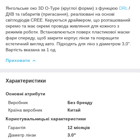
Янгольське око 3D O-Type (круглої форми) з функцією
DRL
/
ДХВ та габаритів (пригасання), реалізовані на основі
світлодіодів CREE. Керуються драйвером, що розташований
окремо та має окремі провода живляння для кожного з
режимів роботи. Встановлюються поверх пластикової маски
фари спереду, щоб закрити корпус лінзи та покращити
естетичний вигляд авто. Підходять для лінз з діаметром 3,0".
Вартість вказана за 1 од.
Приховати
Характеристики
Основні атрибути
Виробник
Без бренду
Країна виробник
Китай
Користувальницькі характеристики
Гарантія
12 місяців
Діаметр лінзи
3.0"