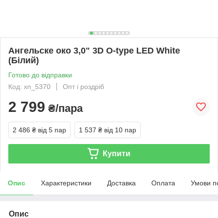
Ангельске око 3,0" 3D O-type LED White
(Білий)
Готово до відправки
Код: xn_5370
Опт і роздріб
2 799
₴/пара
2 486 ₴
від 5 пар
1 537 ₴
від 10 пар
Купити
Опис
Характеристики
Доставка
Оплата
Умови п
Опис