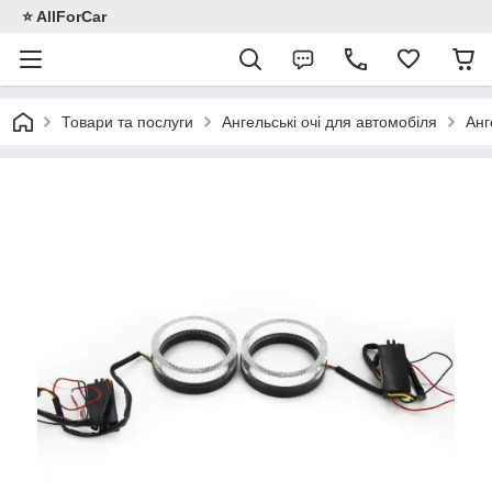
⭐️ AllForCar
Товари та послуги
Ангельські очі для автомобіля
Анг