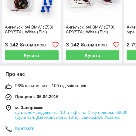
Ангельскі очі BMW (E53)
Ангельскі очі BMW (E70)
Анге
CRYSTAL White (Білі)
CRYSTAL White (Білі)
type
3 142
3 142
2 7
₴/комплект
₴/комплект
Купити
Купити
Про нас
96% позитивних з 100 відгуків за рік
Працює з 06.04.2016
м. Запоріжжя
вул. Олександрівська, 18-а, офіс на 2-му поверсі, 69000
(була вул. Дзержинського, 18-а), Запоріжжя, Україна
Контакти