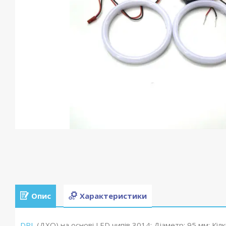
Опис
Характеристики
DRL
(ДХО) на основі LED чипів 3014; Діаметр: 95 мм; Кілк