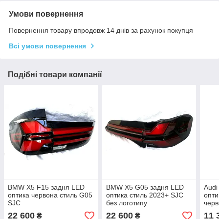
Умови повернення
Повернення товару впродовж 14 днів за рахунок покупця
Всі умови повернення
Подібні товари компанії
BMW X5 F15 задня LED
BMW X5 G05 задня LED
Audi
оптика червона стиль G05
оптика стиль 2023+ SJC
опти
SJC
без логотипу
чер
22 600
22 600
11 
₴
₴