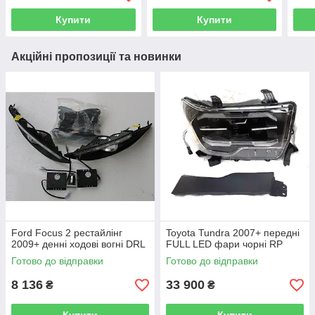
Купити
Купити
Акційні пропозиції та новинки
Ford Focus 2 рестайлінг
Toyota Tundra 2007+ передні
2009+ денні ходові вогні DRL
FULL LED фари чорні RP
Готово до відправки
Готово до відправки
8 136
33 900
₴
₴