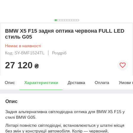
BMW X5 F15 задня оптика червона FULL LED
стиль G05
Немає в наявності
Код: SY-BMF1524TL
Роздріб
27 120
₴
Опис
Характеристики
Доставка
Оплата
Умови 
Опис
Задня альтернативна світлодіодна оптика для BMW X5 F15 у
стилі BMW G05.
Ліхтарі повністю світлодіодні, встановлюються у штатні місця
без змін у конструкції автомобіля. Колір — червоний,