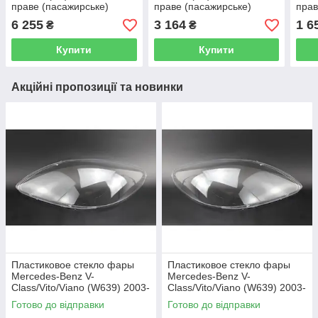
праве (пасажирське)
праве (пасажирське)
прав
6 255
3 164
1 6
₴
₴
Купити
Купити
Акційні пропозиції та новинки
Пластиковое стекло фары
Пластиковое стекло фары
Mercedes-Benz V-
Mercedes-Benz V-
Class/Vito/Viano (W639) 2003-
Class/Vito/Viano (W639) 2003-
2010 левое (водительское)
2010 правое (пассажирское)
Готово до відправки
Готово до відправки