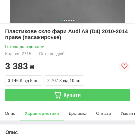
Пластикове скло фари Audi A8 (D4) 2010-2014
праве (пасажирське)
Готово до відправки
Код: xn_2715
Опт і роздріб
3 383
₴
3 146 ₴
від 5 шт.
2 707 ₴
від 10 шт.
Купити
Опис
Характеристики
Доставка
Оплата
Умови 
Опис