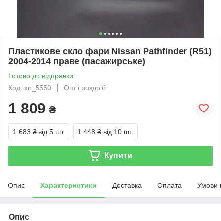
Пластикове скло фари Nissan Pathfinder (R51)
2004-2014 праве (пасажирське)
Готово до відправки
Код: xn_5550
Опт і роздріб
1 809
₴
1 683 ₴
від 5 шт.
1 448 ₴
від 10 шт.
Купити
Опис
Характеристики
Доставка
Оплата
Умови 
Опис