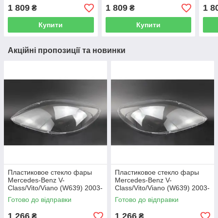
(пасажирське)
1 809
1 809
1 8
₴
₴
Купити
Купити
Акційні пропозиції та новинки
Пластиковое стекло фары
Пластиковое стекло фары
Mercedes-Benz V-
Mercedes-Benz V-
Class/Vito/Viano (W639) 2003-
Class/Vito/Viano (W639) 2003-
2010 левое (водительское)
2010 правое (пассажирское)
Готово до відправки
Готово до відправки
1 266
1 266
₴
₴