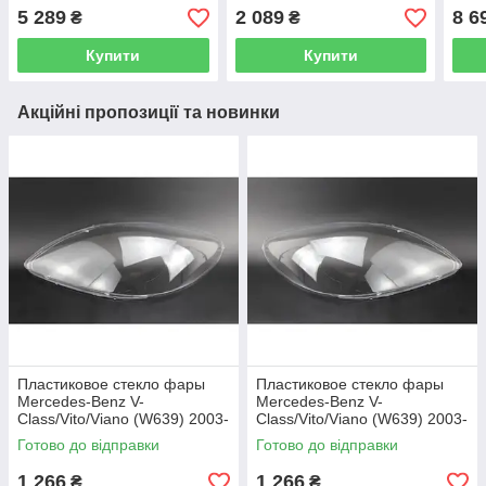
5 289
2 089
8 6
₴
₴
Купити
Купити
Акційні пропозиції та новинки
Пластиковое стекло фары
Пластиковое стекло фары
Mercedes-Benz V-
Mercedes-Benz V-
Class/Vito/Viano (W639) 2003-
Class/Vito/Viano (W639) 2003-
2010 левое (водительское)
2010 правое (пассажирское)
Готово до відправки
Готово до відправки
1 266
1 266
₴
₴