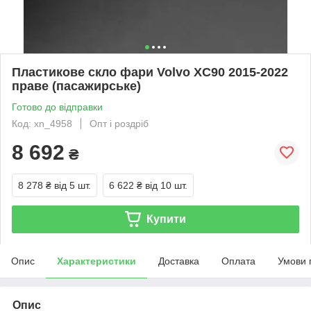
Пластикове скло фари Volvo XC90 2015-2022
праве (пасажирське)
Готово до відправки
Код: xn_4958
Опт і роздріб
8 692
₴
8 278 ₴
від 5 шт.
6 622 ₴
від 10 шт.
Купити
Опис
Характеристики
Доставка
Оплата
Умови 
Опис