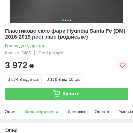
Пластикове скло фари Hyundai Santa Fe (DM)
2016-2019 рест ліве (водійське)
Готово до відправки
Код: xn_5465
Опт і роздріб
3 972
₴
3 574 ₴
від 5 шт.
3 178 ₴
від 10 шт.
Купити
Опис
Характеристики
Доставка
Оплата
Умови 
Опис