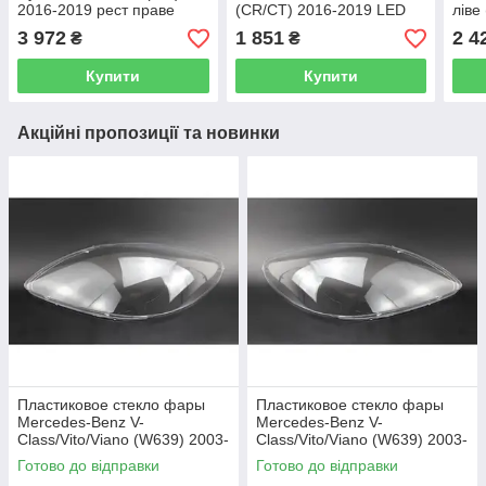
2016-2019 рест праве
(CR/CT) 2016-2019 LED
ліве
(пасажирске)
ліве (водійське)
3 972
1 851
2 4
₴
₴
Купити
Купити
Акційні пропозиції та новинки
Пластиковое стекло фары
Пластиковое стекло фары
Mercedes-Benz V-
Mercedes-Benz V-
Class/Vito/Viano (W639) 2003-
Class/Vito/Viano (W639) 2003-
2010 левое (водительское)
2010 правое (пассажирское)
Готово до відправки
Готово до відправки