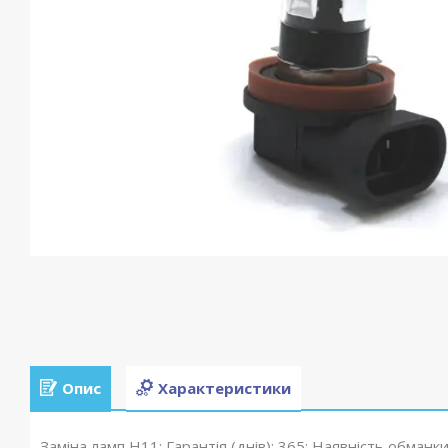
Опис
Характеристики
Заміна ламп H11; Гарантія (днів): 365; Наявність обманки