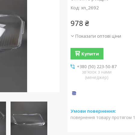
Код:
xn_2692
978 ₴
Показати оптові ціни
Купити
+380 (50) 223-50-87
зв'язок з нами
(менеджер)
повернення товару протягом 1