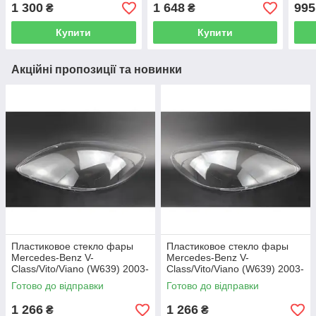
(водійське)
1 300
1 648
995
₴
₴
Купити
Купити
Акційні пропозиції та новинки
Пластиковое стекло фары
Пластиковое стекло фары
Mercedes-Benz V-
Mercedes-Benz V-
Class/Vito/Viano (W639) 2003-
Class/Vito/Viano (W639) 2003-
2010 левое (водительское)
2010 правое (пассажирское)
Готово до відправки
Готово до відправки
1 266
1 266
₴
₴