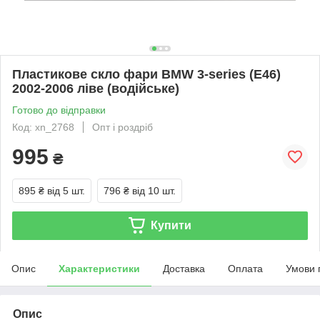
Пластикове скло фари BMW 3-series (E46)
2002-2006 ліве (водійське)
Готово до відправки
Код: xn_2768
Опт і роздріб
995
₴
895 ₴
від 5 шт.
796 ₴
від 10 шт.
Купити
Опис
Характеристики
Доставка
Оплата
Умови 
Опис