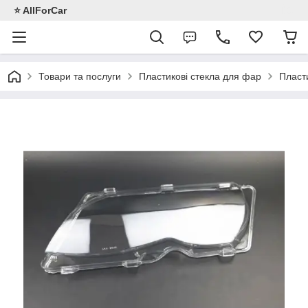
⭐️ AllForCar
Товари та послуги
Пластикові стекла для фар
Пласти