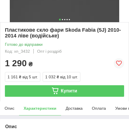
Пластикове скло фари Skoda Fabia (5J) 2010-
2014 ліве (водійське)
Готово до відправки
Код: xn_3432
Опт і роздріб
1 290
₴
1 161 ₴
від 5 шт.
1 032 ₴
від 10 шт.
Купити
Опис
Характеристики
Доставка
Оплата
Умови 
Опис