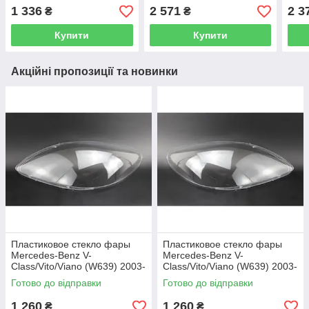
1 336
2 571
2 3
₴
₴
Купити
Купити
Акційні пропозиції та новинки
Пластиковое стекло фары
Пластиковое стекло фары
Mercedes-Benz V-
Mercedes-Benz V-
Class/Vito/Viano (W639) 2003-
Class/Vito/Viano (W639) 2003-
2010 левое (водительское)
2010 правое (пассажирское)
Готово до відправки
Готово до відправки
1 260
1 260
₴
₴