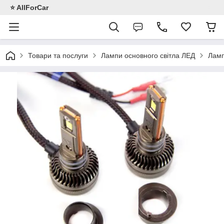
⭐️ AllForCar
Товари та послуги
Лампи основного світла ЛЕД
Лам