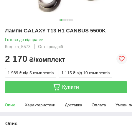
Лампи GALAXY T13 H1 CANBUS 5500K
Готово до відправки
Код: xn_5573
Опт і роздріб
2 170
₴/комплект
1 989 ₴
від 5 комплектів
1 115 ₴
від 10 комплектів
Купити
Опис
Характеристики
Доставка
Оплата
Умови п
Опис