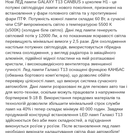
Нові ЛЕД лампи GALAXY T13 CANBUS з цоколем H1 - це
потужні світлодіодні лампи нового покоління, призначені на
встановлення у фари головного світла та у протитуманні
фари ПТФ. Потужність кожної лампи складає 60 Вт, а сучасні
чіпи CSP випромінюють світло з температурою 5500 K
(±500K) (холодне біле світло). Дані лед лампи генерують
світловий потік у 12000 Лм, а по показникам яскравості світла
перевищують мінімальні вимоги у 2,5 рази. Для охолодження
настільки потужних світлодіодів, використовується гібридна
система охолодження, у вигляді радіатора із авіаційного
алюмінія, підвійної мідної пластини на якій розташовані
кристали, і високошвидкісного вентилятора зменшеної
гучності. Лед лампи Галаксі Т13 оснащені функцією КАНБАС
(обманка бортового комп'ютера), що дозволяє обійти
перевірку цілісності ламп, що виконує система сучасного
автомобіля. Дані лампи розраховані як для легкових авто так і
для мото-техніки, оскільки можуть працювати з напруженням
бортмережі 9-18 В. Використання передових матеріалів та
технологій дозволили збільшити мінімальний строк служби
ламп на 40% і тепер складає мінімум 40 000 годин. Завдяки
продуманій конструкції встановлення LED ламп Галаксі Т13
здійснюється без аби яких складностей, а під'єднання
виконується роз'єм у роз'єм. Післе встановлення лед ламп
необхідно виконати налаштування світла фар автомобіля!