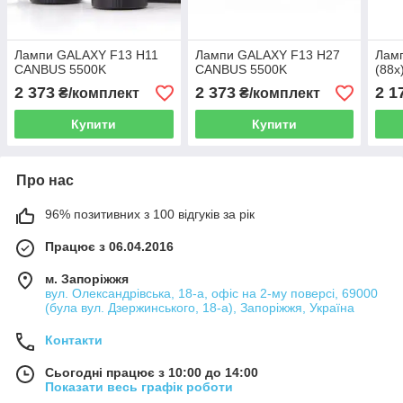
Лампи GALAXY F13 H11
Лампи GALAXY F13 H27
Лам
CANBUS 5500K
CANBUS 5500K
(88
2 373
2 373
2 1
₴/комплект
₴/комплект
Купити
Купити
Про нас
96% позитивних з 100 відгуків за рік
Працює з 06.04.2016
м. Запоріжжя
вул. Олександрівська, 18-а, офіс на 2-му поверсі, 69000
(була вул. Дзержинського, 18-а), Запоріжжя, Україна
Контакти
Сьогодні працює з 10:00 до 14:00
Показати весь графік роботи