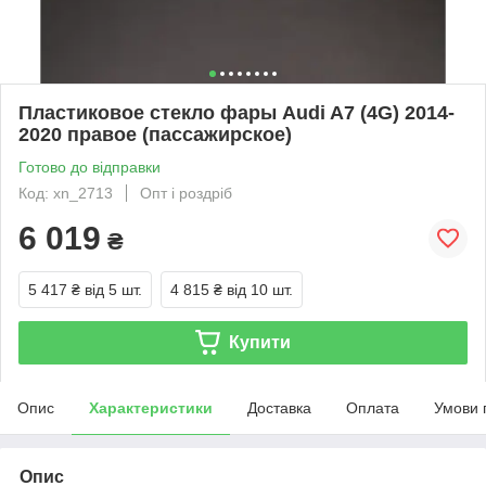
Пластиковое стекло фары Audi A7 (4G) 2014-
2020 правое (пассажирское)
Готово до відправки
Код: xn_2713
Опт і роздріб
6 019
₴
5 417 ₴
від 5 шт.
4 815 ₴
від 10 шт.
Купити
Опис
Характеристики
Доставка
Оплата
Умови 
Опис