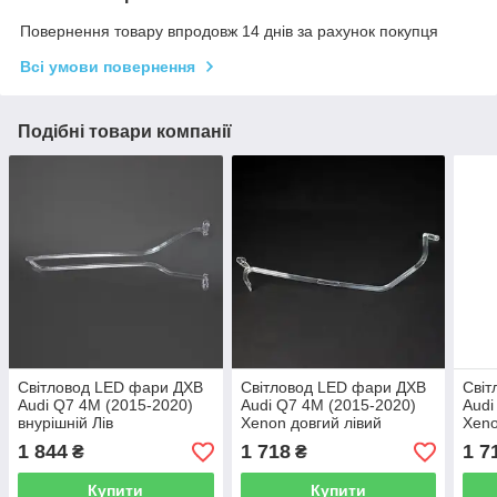
Повернення товару впродовж 14 днів за рахунок покупця
Всі умови повернення
Подібні товари компанії
Світловод LED фари ДХВ
Світловод LED фари ДХВ
Світ
Audi Q7 4M (2015-2020)
Audi Q7 4M (2015-2020)
Audi
внурішній Лів
Xenon довгий лівий
Xeno
1 844
1 718
1 7
₴
₴
Купити
Купити