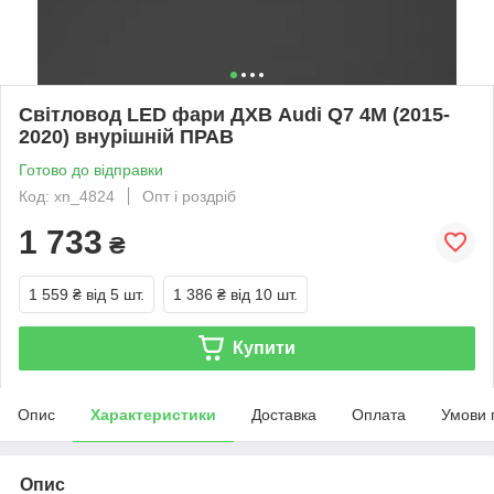
Світловод LED фари ДХВ Audi Q7 4M (2015-
2020) внурішній ПРАВ
Готово до відправки
Код: xn_4824
Опт і роздріб
1 733
₴
1 559 ₴
від 5 шт.
1 386 ₴
від 10 шт.
Купити
Опис
Характеристики
Доставка
Оплата
Умови 
Опис