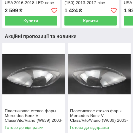
USA 2016-2018 LED леве
(150) 2013-2017 ліве
USA 
(водійське)
(водійське)
леве
2 599
1 424
1 9
₴
₴
Купити
Купити
Акційні пропозиції та новинки
Пластиковое стекло фары
Пластиковое стекло фары
Mercedes-Benz V-
Mercedes-Benz V-
Class/Vito/Viano (W639) 2003-
Class/Vito/Viano (W639) 2003-
2010 левое (водительское)
2010 правое (пассажирское)
Готово до відправки
Готово до відправки