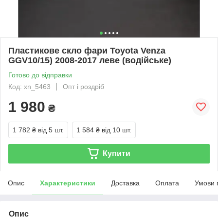
Пластикове скло фари Toyota Venza
GGV10/15) 2008-2017 леве (водійське)
Готово до відправки
Код: xn_5463
Опт і роздріб
1 980
₴
1 782 ₴
від 5 шт.
1 584 ₴
від 10 шт.
Купити
Опис
Характеристики
Доставка
Оплата
Умови 
Опис