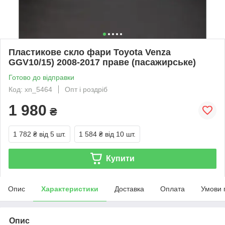
Пластикове скло фари Toyota Venza
GGV10/15) 2008-2017 праве (пасажирське)
Готово до відправки
Код: xn_5464
Опт і роздріб
1 980
₴
1 782 ₴
від 5 шт.
1 584 ₴
від 10 шт.
Купити
Опис
Характеристики
Доставка
Оплата
Умови 
Опис