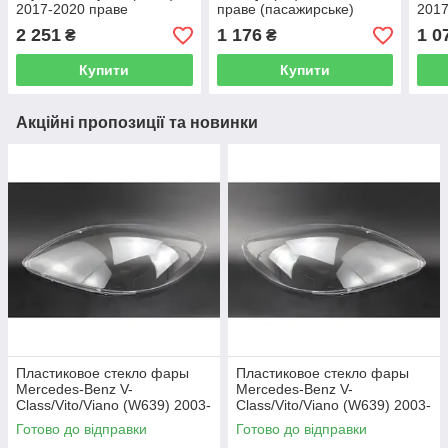
2017-2020 праве
праве (пасажирське)
2017
(пасажирське)
2 251
1 176
1 0
₴
₴
Купити
Купити
Акційні пропозиції та новинки
Пластиковое стекло фары
Пластиковое стекло фары
Mercedes-Benz V-
Mercedes-Benz V-
Class/Vito/Viano (W639) 2003-
Class/Vito/Viano (W639) 2003-
2010 левое (водительское)
2010 правое (пассажирское)
Готово до відправки
Готово до відправки