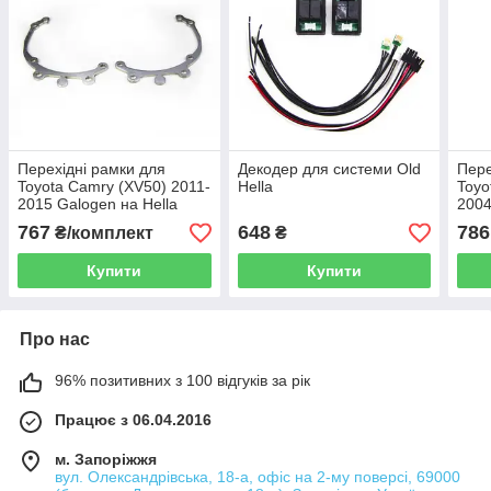
Перехідні рамки для
Декодер для системи Old
Пере
Toyota Camry (XV50) 2011-
Hella
Toyo
2015 Galogen на Hella
2004
3/3R (22527)
моду
767
648
786
₴/комплект
₴
Купити
Купити
Про нас
96% позитивних з 100 відгуків за рік
Працює з 06.04.2016
м. Запоріжжя
вул. Олександрівська, 18-а, офіс на 2-му поверсі, 69000