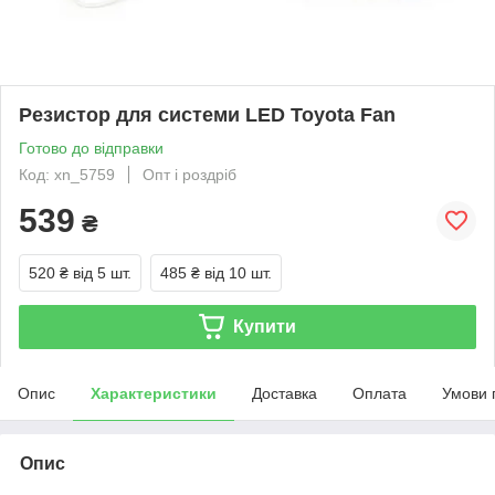
Резистор для системи LED Toyota Fan
Готово до відправки
Код: xn_5759
Опт і роздріб
539
₴
520 ₴
від 5 шт.
485 ₴
від 10 шт.
Купити
Опис
Характеристики
Доставка
Оплата
Умови 
Опис