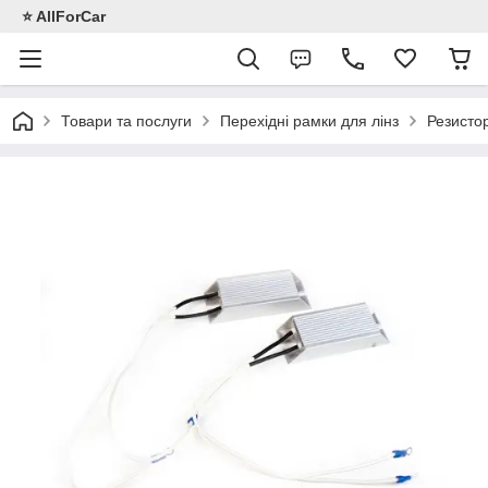
⭐️ AllForCar
Товари та послуги
Перехідні рамки для лінз
Резисто