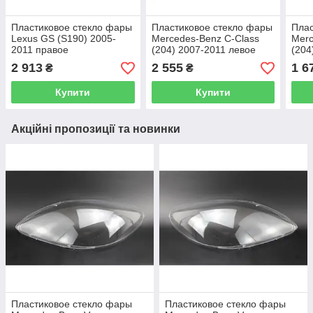
Пластиковое стекло фары
Пластиковое стекло фары
Плас
Lexus GS (S190) 2005-
Mercedes-Benz C-Class
Merc
2011 правое
(204) 2007-2011 левое
(204
(пассажирское)
(водительское)
рест
2 913
2 555
1 6
₴
₴
Купити
Купити
Акційні пропозиції та новинки
Пластиковое стекло фары
Пластиковое стекло фары