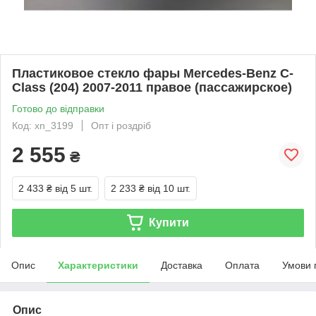
Пластиковое стекло фары Mercedes-Benz C-
Class (204) 2007-2011 правое (пассажирское)
Готово до відправки
Код: xn_3199
Опт і роздріб
2 555
₴
2 433 ₴
від 5 шт.
2 233 ₴
від 10 шт.
Купити
Опис
Характеристики
Доставка
Оплата
Умови 
Опис