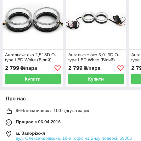
Ангельске око 2,5" 3D O-
Ангельске око 3,0" 3D O-
Анге
type LED White (Білий)
type LED White (Білий)
type
2 799
2 799
2 7
₴/пара
₴/пара
Купити
Купити
Про нас
96% позитивних з 100 відгуків за рік
Працює з 06.04.2016
м. Запоріжжя
вул. Олександрівська, 18-а, офіс на 2-му поверсі, 69000