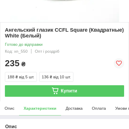
Ангельский глазик CCFL Square (Квадратные)
White (Белый)
Готово до відправки
Код: xn_550
Опт і роздріб
235
₴
188 ₴
від 5 шт.
136 ₴
від 10 шт.
Купити
Опис
Характеристики
Доставка
Оплата
Умови 
Опис