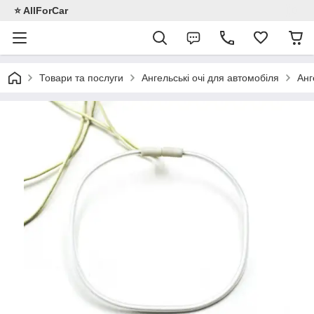
⭐️ AllForCar
Товари та послуги
Ангельські очі для автомобіля
Анг