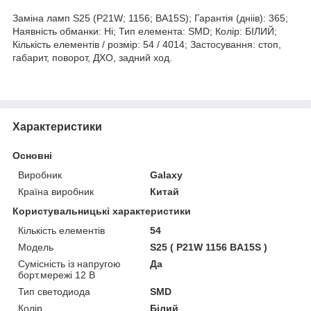
Заміна ламп S25 (P21W; 1156; BA15S); Гарантія (дніів): 365;
Наявність обманки: Ні; Тип елемента: SMD; Колір: БІЛИЙ;
Кількість елементів / розмір: 54 / 4014; Застосування: стоп,
габарит, поворот, ДХО, задний ход.
Характеристики
Основні
Виробник
Galaxy
Країна виробник
Китай
Користувальницькі характеристики
Кількість елементів
54
Мoдель
S25 ( P21W 1156 BA15S )
Сумісність із напругою
Да
борт.мережі 12 В
Тип светодиода
SMD
Колір
Білий