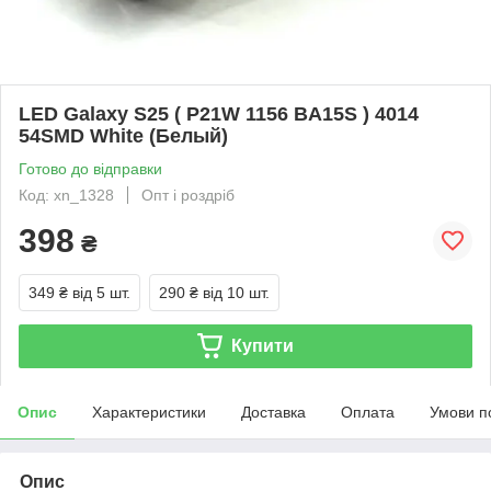
LED Galaxy S25 ( P21W 1156 BA15S ) 4014
54SMD White (Белый)
Готово до відправки
Код: xn_1328
Опт і роздріб
398
₴
349 ₴
від 5 шт.
290 ₴
від 10 шт.
Купити
Опис
Характеристики
Доставка
Оплата
Умови п
Опис