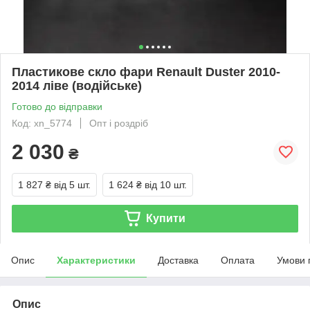
Пластикове скло фари Renault Duster 2010-
2014 ліве (водійське)
Готово до відправки
Код: xn_5774
Опт і роздріб
2 030
₴
1 827 ₴
від 5 шт.
1 624 ₴
від 10 шт.
Купити
Опис
Характеристики
Доставка
Оплата
Умови 
Опис