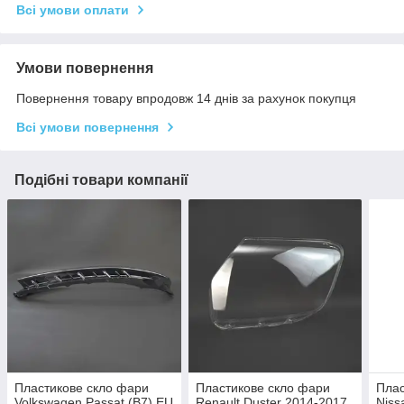
Всі умови оплати
Умови повернення
Повернення товару впродовж 14 днів за рахунок покупця
Всі умови повернення
Подібні товари компанії
Пластикове скло фари
Пластикове скло фари
Плас
Volkswagen Passat (B7) EU
Renault Duster 2014-2017
Niss