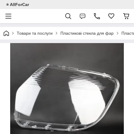
⭐️ AllForCar
Товари та послуги
Пластикові стекла для фар
Пласти