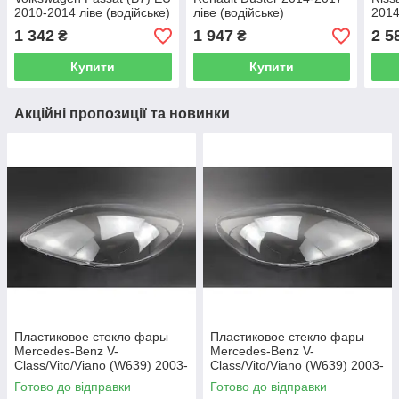
2010-2014 ліве (водійське)
ліве (водійське)
2014
1 342
1 947
2 5
₴
₴
Купити
Купити
Акційні пропозиції та новинки
Пластиковое стекло фары
Пластиковое стекло фары
Mercedes-Benz V-
Mercedes-Benz V-
Class/Vito/Viano (W639) 2003-
Class/Vito/Viano (W639) 2003-
2010 левое (водительское)
2010 правое (пассажирское)
Готово до відправки
Готово до відправки