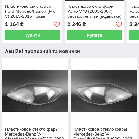
Пластикове скло фари
Пластикове скло фари
Плас
Ford Mondeo/Fusion (Mk
Volvo V70 (2003-2007)
Volv
V) 2013-2016 праве
рестайлінг ліве (водійське)
рест
(пасажирське)
(пас
1 164
2 346
2 3
₴
₴
Купити
Купити
Акційні пропозиції та новинки
Пластиковое стекло фары
Пластиковое стекло фары
Mercedes-Benz V-
Mercedes-Benz V-