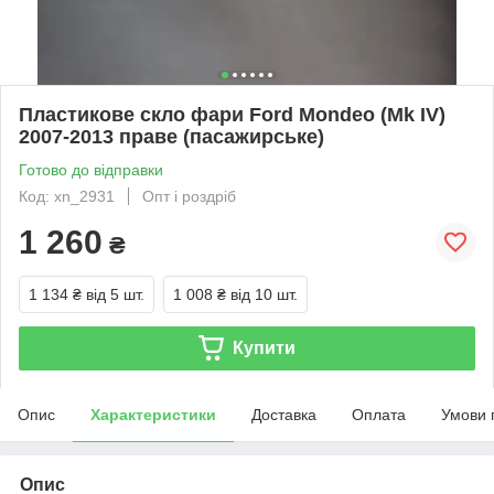
Пластикове скло фари Ford Mondeo (Mk IV)
2007-2013 праве (пасажирське)
Готово до відправки
Код: xn_2931
Опт і роздріб
1 260
₴
1 134 ₴
від 5 шт.
1 008 ₴
від 10 шт.
Купити
Опис
Характеристики
Доставка
Оплата
Умови 
Опис