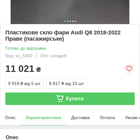
Пластикове скло фари Audi Q8 2018-2022
Праве (пасажирське)
Готово до відправки
Код: xn_5360
Опт і роздріб
11 021
₴
9 919 ₴
від 5 шт.
8 817 ₴
від 10 шт.
Купити
Опис
Характеристики
Доставка
Оплата
Умови 
Опис