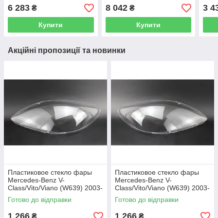
6 283
8 042
3 4
₴
₴
Купити
Купити
Акційні пропозиції та новинки
Пластиковое стекло фары
Пластиковое стекло фары
Mercedes-Benz V-
Mercedes-Benz V-
Class/Vito/Viano (W639) 2003-
Class/Vito/Viano (W639) 2003-
2010 левое (водительское)
2010 правое (пассажирское)
Готово до відправки
Готово до відправки
1 266
1 266
₴
₴