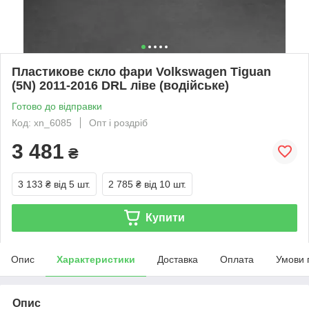
Пластикове скло фари Volkswagen Tiguan
(5N) 2011-2016 DRL ліве (водійське)
Готово до відправки
Код: xn_6085
Опт і роздріб
3 481
₴
3 133 ₴
від 5 шт.
2 785 ₴
від 10 шт.
Купити
Опис
Характеристики
Доставка
Оплата
Умови 
Опис