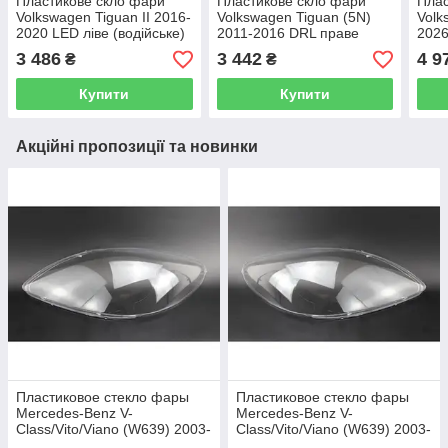
Пластикове скло фари
Пластикове скло фари
Плас
Volkswagen Tiguan ІІ 2016-
Volkswagen Tiguan (5N)
Volk
2020 LED ліве (водійське)
2011-2016 DRL праве
2026
(пасажирське)
3 486
3 442
4 9
₴
₴
Купити
Купити
Акційні пропозиції та новинки
Пластиковое стекло фары
Пластиковое стекло фары
Mercedes-Benz V-
Mercedes-Benz V-
Class/Vito/Viano (W639) 2003-
Class/Vito/Viano (W639) 2003-
2010 левое (водительское)
2010 правое (пассажирское)