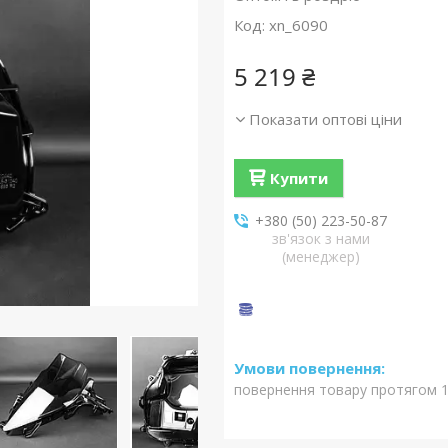
Код:
xn_6090
5 219 ₴
Показати оптові ціни
Купити
+380 (50) 223-50-87
зв'язок з нами
(менеджер)
повернення товару протягом 1