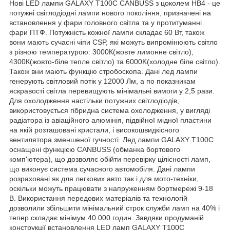
Нові LED лампи GALAXY T100C CANBUSS з цоколем HB4 - це
потужні світлодіодні лампи нового покоління, призначені на
встановлення у фари головного світла та у протитуманні
фари ПТФ. Потужність кожної лампи складає 60 Вт, також
вони мають сучасні чіпи CSP, які можуть випромінюють світло
з різною температурою: 3000К(жовте лимонне світло),
4300К(жовто-біле тепле світло) та 6000K(холодне біле світло).
Також вни мають функцію стробоскопа. Дані лед лампи
генерують світловий потік у 12000 Лм, а по показникам
яскравості світла перевищують мінімальні вимоги у 2,5 рази.
Для охолодження настільки потужних світлодіодів,
використовується гібридна система охолодження, у вигляді
радіатора із авіаційного алюмінія, підвійної мідної пластини
на якій розташовані кристали, і високошвидкісного
вентилятора зменшеної гучності. Лед лампи GALAXY T100C
оснащені функцією CANBUSS (обманка бортового
комп'ютера), що дозволяє обійти перевірку цілісності ламп,
що виконує система сучасного автомобіля. Дані лампи
розраховані як для легкових авто так і для мото-техніки,
оскільки можуть працювати з напруженням бортмережі 9-18
В. Використання передових матеріалів та технологій
дозволили збільшити мінімальний строк служби ламп на 40% і
тепер складає мінімум 40 000 годин. Завдяки продуманій
конструкції встановлення LED ламп GALAXY T100C