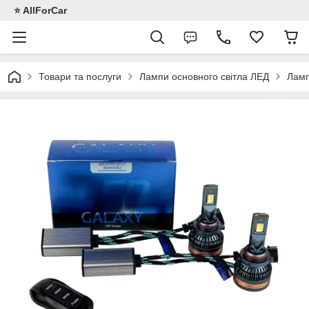
⭐️ AllForCar
Товари та послуги
Лампи основного світла ЛЕД
Лам