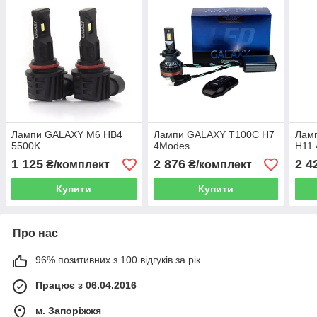
Лампи GALAXY M6 HB4
Лампи GALAXY T100С H7
Лам
5500K
4Modes
H11
1 125
2 876
2 4
₴/комплект
₴/комплект
Купити
Купити
Про нас
96% позитивних з 100 відгуків за рік
Працює з 06.04.2016
м. Запоріжжя