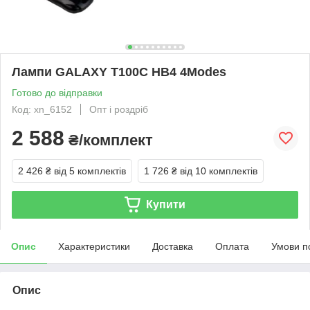
Лампи GALAXY T100С HB4 4Modes
Готово до відправки
Код: xn_6152
Опт і роздріб
2 588
₴/комплект
2 426 ₴
від 5 комплектів
1 726 ₴
від 10 комплектів
Купити
Опис
Характеристики
Доставка
Оплата
Умови п
Опис