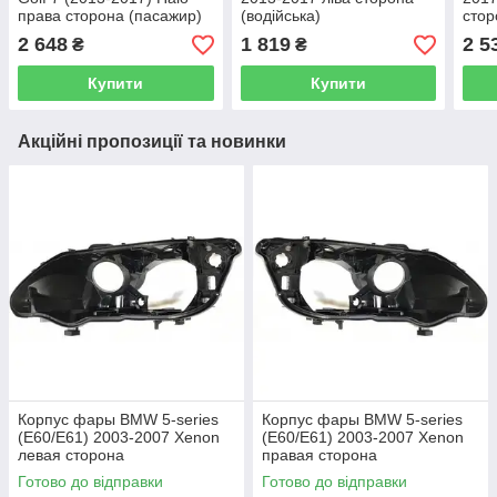
права сторона (пасажир)
(водійська)
стор
2 648
1 819
2 5
₴
₴
Купити
Купити
Акційні пропозиції та новинки
Корпус фары BMW 5-series
Корпус фары BMW 5-series
(E60/E61) 2003-2007 Xenon
(E60/E61) 2003-2007 Xenon
левая сторона
правая сторона
(водительская)
(пассажирская)
Готово до відправки
Готово до відправки