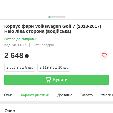
Корпус фари Volkswagen Golf 7 (2013-2017)
Halo ліва сторона (водійська)
Готово до відправки
Код: xn_6017
Опт і роздріб
2 648
₴
2 383 ₴
від 5 шт.
2 119 ₴
від 10 шт.
Купити
Опис
Характеристики
Доставка
Оплата
Умови 
Опис