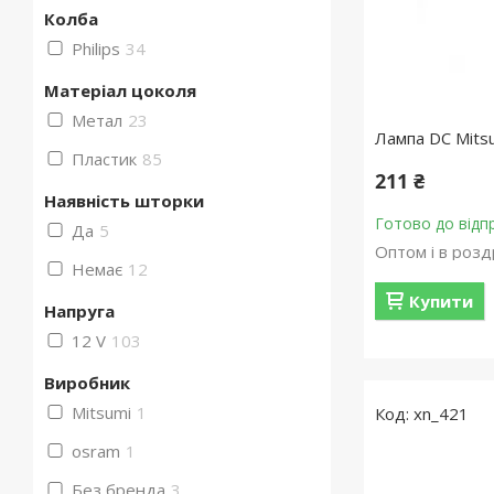
Колба
Philips
34
Матеріал цоколя
Метал
23
Лампа DC Mits
Пластик
85
211 ₴
Наявність шторки
Готово до відп
Да
5
Оптом і в розд
Немає
12
Купити
Напруга
12 V
103
Виробник
Mitsumi
1
xn_421
osram
1
Без бренда
3