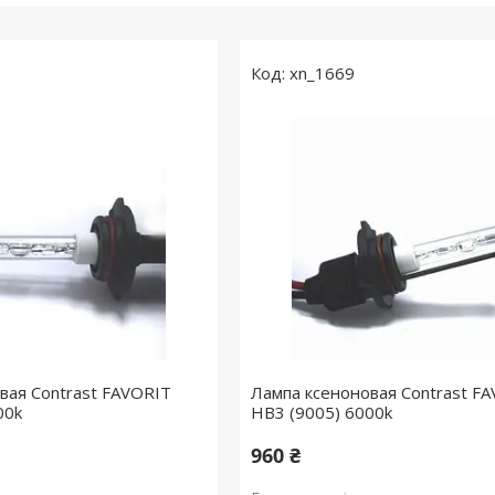
xn_1669
вая Contrast FAVORIT
Лампа ксеноновая Contrast F
00k
HB3 (9005) 6000k
960 ₴