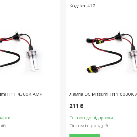
xn_412
umi H11 4300K AMP
Лампа DC Mitsumi H11 6000K
211 ₴
равки
Готово до відправки
ріб
Оптом і в роздріб