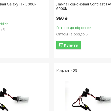
вая Galaxy H7 3000k
Лампа ксеноновая Contrast F
6000k
960 ₴
равки
Готово до відправки
ріб
Оптом і в роздріб
Купити
xn_423