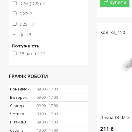
Купити
D2H (D2S)
2
D2R
7
D2S
10
xn_410
Ще 16
Потужність
35 ватів
137
ГРАФІК РОБОТИ
Понеділок
09:00
17:00
Вівторок
09:00
17:00
Середа
09:00
17:00
Четвер
09:00
17:00
Лампа DC Mits
Пʼятниця
09:00
17:00
211 ₴
Субота
10:00
14:00