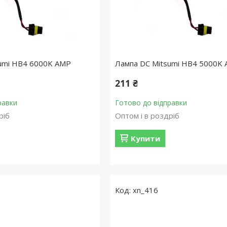
umi HB4 6000K AMP
Лампа DC Mitsumi HB4 5000K
211 ₴
равки
Готово до відправки
ріб
Оптом і в роздріб
Купити
xn_416