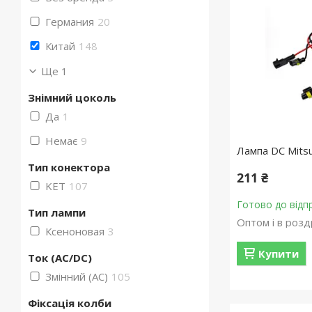
Германия
20
Китай
148
Ще 1
Знімний цоколь
Да
1
Немає
9
Лампа DC Mits
Тип конектора
211 ₴
KET
107
Готово до відп
Тип лампи
Оптом і в розд
Ксеноновая
3
Купити
Ток (AC/DC)
Змінний (AC)
105
Фіксація колби