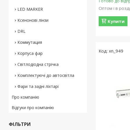
Готово до відп
Оптом і в розд
LED MARKER
Ксенонові лінзи
Купити
DRL
Коммутация
xn_949
Корпуса фар
Світлодіодна стрічка
Комплектуючі до автосвітла
Фари та задні ліхтарі
Про компанію
Відгуки про компанію
ФІЛЬТРИ