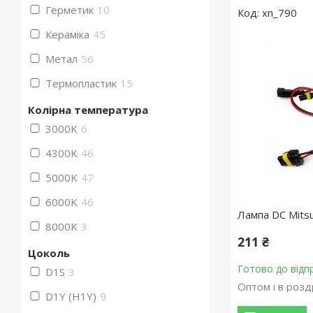
Герметик
10
xn_790
Кераміка
45
Метал
56
Термопластик
15
Колірна температура
3000K
6
4300K
46
5000K
47
6000K
46
Лампа DC Mits
8000K
3
211 ₴
Цоколь
Готово до відп
D1S
3
Оптом і в розд
D1Y (H1Y)
9