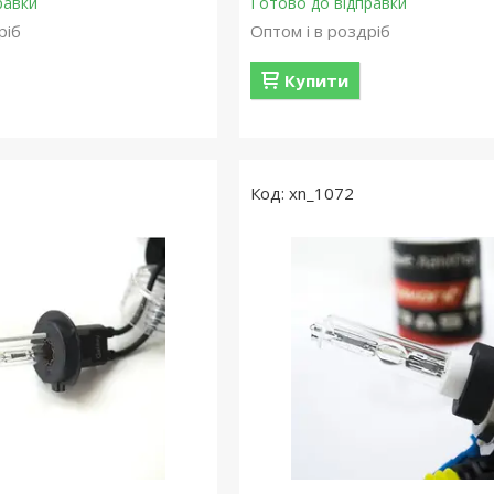
равки
Готово до відправки
ріб
Оптом і в роздріб
Купити
xn_1072