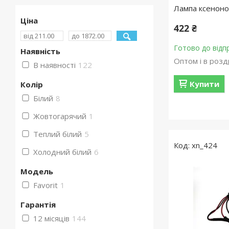
Лампа ксеноно
Ціна
422 ₴
Готово до відп
Наявність
Оптом і в розд
В наявності
122
Купити
Колір
Білий
8
Жовтогарячий
1
Теплий білий
5
xn_424
Холодний білий
6
Мoдель
Favorit
1
Гарантія
12 місяців
144