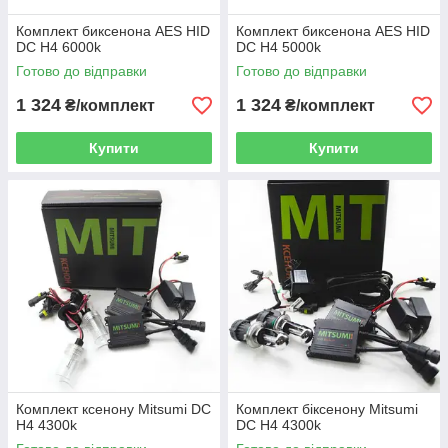
Комплект биксенона AES HID
Комплект биксенона AES HID
DC H4 6000k
DC H4 5000k
Готово до відправки
Готово до відправки
1 324
1 324
₴/комплект
₴/комплект
Купити
Купити
Комплект ксенону Mitsumi DC
Комплект біксенону Mitsumi
H4 4300k
DC H4 4300k