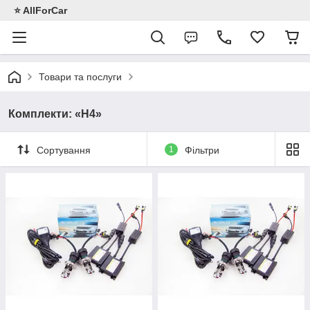
⭐️ AllForCar
Товари та послуги
Комплекти: «H4»
Сортування
1
Фільтри